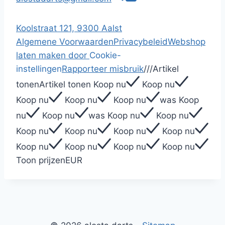
Koolstraat 121, 9300 Aalst
Algemene Voorwaarden
Privacybeleid
Webshop
laten maken door
Cookie-
instellingen
Rapporteer misbruik
/
/
/
Artikel
tonen
Artikel tonen
Koop nu
Koop nu
Koop nu
Koop nu
Koop nu
was
Koop
nu
Koop nu
was
Koop nu
Koop nu
Koop nu
Koop nu
Koop nu
Koop nu
Koop nu
Koop nu
Koop nu
Koop nu
Toon prijzen
EUR