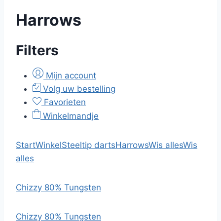
Harrows
Filters
Mijn account
Volg uw bestelling
Favorieten
Winkelmandje
Start
Winkel
Steeltip darts
Harrows
Wis alles
Wis
alles
Chizzy 80% Tungsten
Chizzy 80% Tungsten